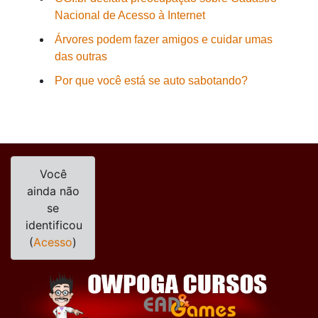
Nacional de Acesso à Internet
Árvores podem fazer amigos e cuidar umas
das outras
Por que você está se auto sabotando?
Você
ainda não
se
identificou
(
Acesso
)